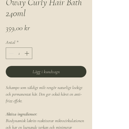
Oway Curly Hair Bath
240ml
Pris
359,00 kr
Antal
*
Lägg i kundvagn
Schampo som väldigt milt rengör naturligt lockigt
och permanentat hår. Den ger också håret en anti-
frizz effekt.
Aktiva ingredienser:
Biodynamisk lakrits reaktiverar mikrocirkulationen
och har en lugnande verkan och minimerar