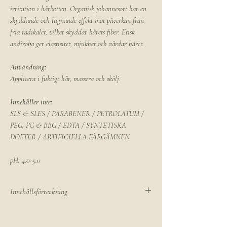
irritation i hårbotten. Organisk johannesört har en
skyddande och lugnande effekt mot påverkan från
fria radikaler, vilket skyddar hårets fiber. Etisk
andiroba ger elastisitet, mjukhet och vårdar håret.
Användning:
Applicera i fuktigt hår, massera och skölj.
Innehåller inte:
SLS & SLES / PARABENER / PETROLATUM /
PEG, PG & BBG / EDTA / SYNTETISKA
DOFTER / ARTIFICIELLA FÄRGÄMNEN
pH: 4.0-5.0
Innehållsförteckning
Aqua/Water/Eau OZ, Sodium Coceth Sulfate
ND, Cocamidopropyl Betaine ND, Hypericum