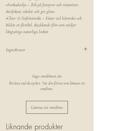
•Avokadoolja – Rik på fettsyror och vitaminer;
återfuktar, vårdar och ger glans.
•Chia- & linfröextrakt – Fäster vid hårstrået och
bildar en flexibel, skyddande film som stödjer
långvariga naturliga lockar.
Ingredienser
Aqua, Sodium C14-16 Olefin Sulfonate, Sodium
Lauroyl Methyl Isethionate, Cocamide MIPA,
Cocamidopropyl Betaine, Glycol Distearate,
Inga omdömen än
Acrylates Copolymer, Cocamidopropylamine
Berätta vad du tycker. Var den första som lämnar ett
Oxide, Polyquaternium-47, Glycerin, Polysorbate
omdöme.
80, Laureth-4, Guar Hydroxypropyltrimonium
Chloride, Hydrolised Rice Protein, Decyl
Lämna ett omdöme
Glucoside, Persea Gratissima (Avocado) Oil,
Linum Usitatissimum (Linseed/Flaxseed) Seed
Extract, Salvia Hispanica (Chia) Seed Extract,
Liknande produkter