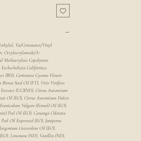
ethylal, Va/Crotonates/Vinyl
r, Octylacrylamide/A-
yl Methacrylate Copolymer,
Eschscholtzia Californica
act (BD), Centaurea Cyanus Flower
 Birrea Seed Oil (FT), Vitis Vinifera
m Extract (UC)(ND), Citrus Aurantium
uit Oil (EO), Citrus Aurantium Dulcis
 Foeniculum Vulgare (Fennel) Oil (EO),
ruit) Peel Oil (EO), Cananga Odorata
 Peel Oil Expressed (EO), Juniperus
elargonium Graveolens Oil (EO),
(EO), Limonene (ND), Vanillin (ND),