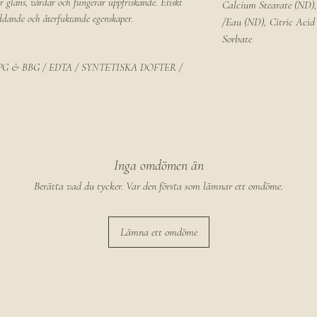
r glans, vårdar och fungerar uppfriskande. Etiskt
Calcium Stearate (ND),
dande och återfuktande egenskaper.
/Eau (ND), Citric Acid
Sorbate
PG & BBG / EDTA / SYNTETISKA DOFTER /
Inga omdömen än
Berätta vad du tycker. Var den första som lämnar ett omdöme.
Lämna ett omdöme