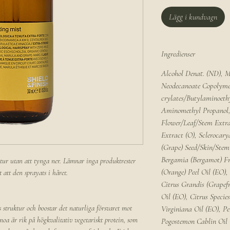
Lägg i kundvagn
Ingredienser
Alcohol Denat. (ND), M
Neodecanoate Copolyme
crylates/Butylaminoeth
Aminomethyl Propanol, 
Flower/Leaf/Stem Extr
Extract (O), Sclerocarya
(Grape) Seed/Skin/Ste
Bergamia (Bergamot) Fr
tur utan att tynga ner. Lämnar inga produktrester
(Orange) Peel Oil (EO),
t att den sprayats i håret.
Citrus Grandis (Grapef
Oil (EO), Citrus Species
struktur och boostar det naturliga försvaret mot
Virginiana Oil (EO), P
inoa är rik på högkvalitativ vegetariskt protein, som
Pogostemon Cablin Oil 