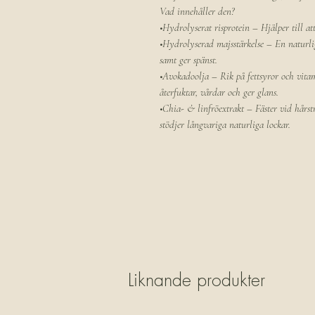
Vad innehåller den?
•Hydrolyserat risprotein – Hjälper till att
•Hydrolyserad majsstärkelse – En naturli
samt ger spänst.
•Avokadoolja – Rik på fettsyror och vit
återfuktar, vårdar och ger glans.
•Chia- & linfröextrakt – Fäster vid hårst
stödjer långvariga naturliga lockar.
Liknande produkter