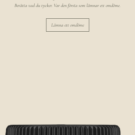
Berätta vad du tycker. Var den första som lämnar ett omdöme.
Lämna ett omdöme