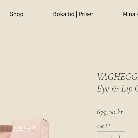
Shop
Boka tid | Priser
Mina 
VAGHEGGI D
Eye & Lip 
Pris
679,00 kr
Antal
*