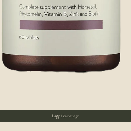
Snabbvisning
Lägg i kundvagn