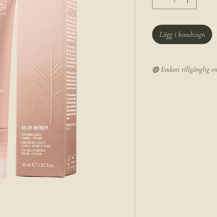
Lägg i kundvagn
◍ Endast tillgänglig on
Den här produkten finns
och säljs inte i salonge
levererad hem till dig.
Observera att leveranst
– vi gör vårt bästa för 
möjligt.