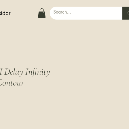
sidor
elay Infinity
Contour