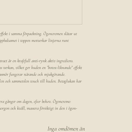
ffekt i samma förpackning. Ögoncremen slätar ut
äppbalsamet i toppen motverkar linjerna runt
ract är en kraftfull anti-rynk aktiv ingrediens.
 verkan, vilket ger huden en ”botox-liknande” effekt
easmör fungerar närande och mjukgörande.
slen och sammetslen touch till huden. Betaglukan har
era gånger om dagen, efter behov. Ögoncreme:
orgon och kväll, massera försiktigt in den i ögon-
Inga omdömen än