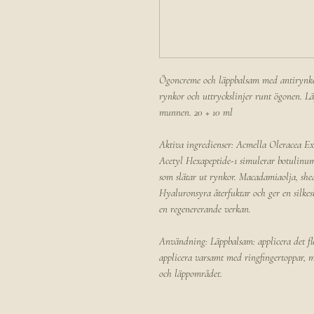
Ögoncreme och läppbalsam med antirynke
rynkor och uttryckslinjer runt ögonen. L
munnen. 20 + 10 ml
Aktiva ingredienser: Acmella Oleracea Ext
Acetyl Hexapeptide-1 simulerar botulinums
som slätar ut rynkor. Macadamiaolja, sh
Hyaluronsyra återfuktar och ger en silke
en regenererande verkan.
Användning: Läppbalsam: applicera det fl
applicera varsamt med ringfingertoppar, m
och läppområdet.