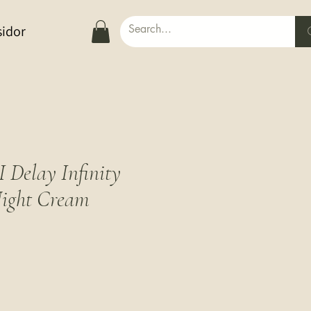
sidor
elay Infinity
Night Cream