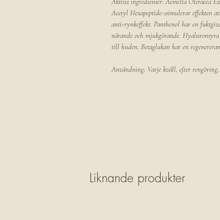
Aktiva ingredienser: Acmella Oleracea Ext
Acetyl Hexapeptide-1simulerar effekten a
anti-rynkeffekt. Panthenol har en fuktgiv
närande och mjukgörande. Hyaluronsyra å
till huden. Betaglukan har en regenerera
Användning: Varje kväll, efter rengöring, 
Liknande produkter