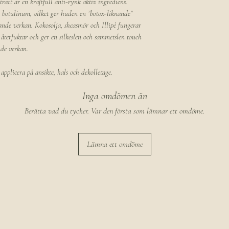
Acetate, Acrylamide/S
ract är en kraftfull anti-rynk aktiv ingrediens.
v botulinum, vilket ger huden en ”botox-liknande”
ande verkan. Kokosolja, sheasmör och Illipè fungerar
terfuktar och ger en silkeslen och sammetslen touch
nde verkan.
applicera på ansikte, hals och dekolletage.
Inga omdömen än
Berätta vad du tycker. Var den första som lämnar ett omdöme.
Lämna ett omdöme