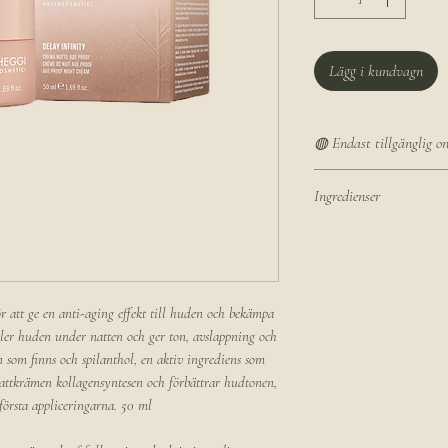
Lägg i kundvagn
◍ Endast tillgänglig on
Den här produkten finns
Ingredienser
och säljs inte i salonge
levererad hem till dig.
Aqua/Water/Eau, Decyl 
Caprylic/Capric
Observera att leveranst
Triglyceride, Dicapryly
– vi gör vårt bästa för 
Oil, Propanediol, Butyr
r att ge en anti-aging effekt till huden och bekämpa
möjligt.
Macadamia Ternifolia S
ller huden under natten och ger ton, avslappning och
Distearate, Cetyl Alcoh
en som finns och spilanthol, en aktiv ingrediens som
Polyglyceryl-Esters, Gl
nattkrämen kollagensyntesen och förbättrar hudtonen,
Extract, Sodium Hyalur
 första appliceringarna. 50 ml
Palmitate, Hydroxyace