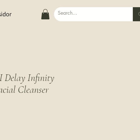
sidor
elay Infinity
acial Cleanser