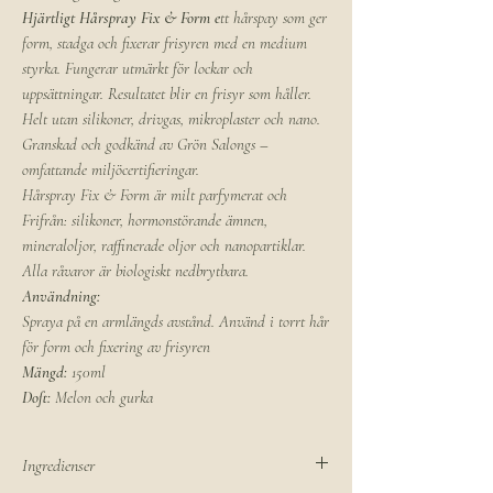
Hjärtligt Hårspray Fix & Form e
tt hårspay som ger
form, stadga och fixerar frisyren med en medium
styrka. Fungerar utmärkt för lockar och
uppsättningar. Resultatet blir en frisyr som håller.
Helt utan silikoner, drivgas, mikroplaster och nano.
Granskad och godkänd av Grön Salongs –
omfattande miljöcertifieringar.
Hårspray Fix & Form är milt parfymerat och
Frifrån: silikoner, hormonstörande ämnen,
mineraloljor, raffinerade oljor och nanopartiklar.
Alla råvaror är biologiskt nedbrytbara.
Användning:
Spraya på en armlängds avstånd. Använd i torrt hår
för form och fixering av frisyren
Mängd:
150ml
Doft:
Melon och gurka
Ingredienser