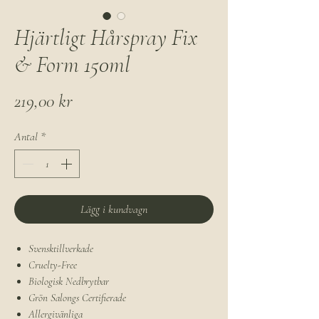
Hjärtligt Hårspray Fix
& Form 150ml
Pris
219,00 kr
Antal
*
Lägg i kundvagn
Svensktillverkade
Cruelty-Free
Biologisk Nedbrytbar
Grön Salongs Certifierade
Allergivänliga