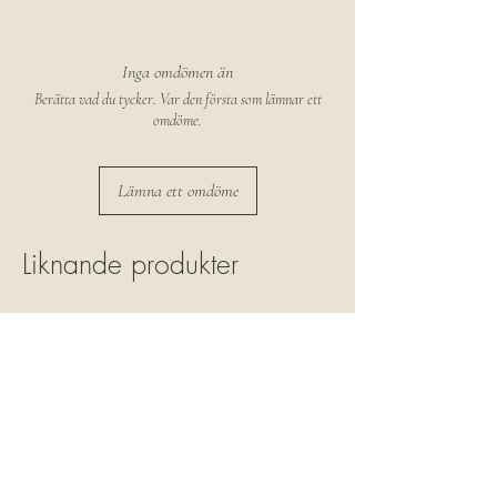
Aqua, Alcohol Denat., Sucrose, Parfum,
Phenoxyethanol, Caprylyl Glycol, Hydrolyzed
Rice Protein, Glycerin, Aloe Barbadensis Leaf
Inga omdömen än
Juice, Benzyl Alcohol, Potassium Sorbate, Sodium
Berätta vad du tycker. Var den första som lämnar ett
Benzoate
omdöme.
Lämna ett omdöme
Liknande produkter