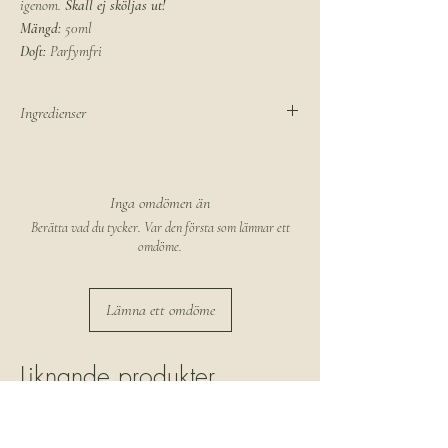
igenom.
Skall ej sköljas ut!
Mängd:
50ml
Doft:
Parfymfri
Ingredienser
Aqua, Biosaccharide Gum-1,Glycerin,Panthenol,
Sodium Benzoate, Potassium sorbate,
Hydroxyethylcellulosa, Xanthan Gum, Lactic
Inga omdömen än
Acid
Berätta vad du tycker. Var den första som lämnar ett
omdöme.
Lämna ett omdöme
Liknande produkter