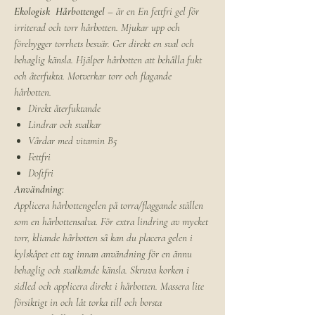
Ekologisk Hårbottengel
– är en En fettfri gel för
irriterad och torr hårbotten. Mjukar upp och
förebygger torrhets besvär. Ger direkt en sval och
behaglig känsla. Hjälper hårbotten att behålla fukt
och återfukta. Motverkar torr och flagande
hårbotten.
Direkt återfuktande
Lindrar och svalkar
Vårdar med vitamin B5
Fettfri
Doftfri
Användning:
Applicera hårbottengelen på torra/flaggande ställen
som en hårbottensalva. För extra lindring av mycket
torr, kliande hårbotten så kan du placera gelen i
kylskåpet ett tag innan användning för en ännu
behaglig och svalkande känsla. Skruva korken i
sidled och applicera direkt i hårbotten. Massera lite
försiktigt in och låt torka till och borsta