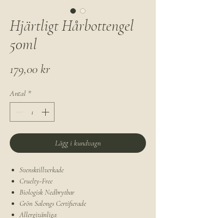
Hjärtligt Hårbottengel
50ml
Pris
179,00 kr
Antal
*
Lägg i kundvagn
Svensktillverkade
Cruelty-Free
Biologisk Nedbrytbar
Grön Salongs Certifierade
Allergivänliga