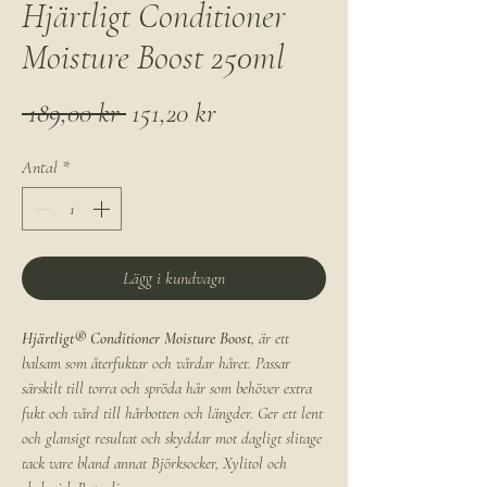
Hjärtligt Conditioner
Moisture Boost 250ml
Ordinarie
Reapris
 189,00 kr 
151,20 kr
pris
Antal
*
Lägg i kundvagn
Hjärtligt® Conditioner Moisture Boost
, är ett
balsam som återfuktar och vårdar håret. Passar
särskilt till torra och spröda hår som behöver extra
fukt och vård till hårbotten och längder. Ger ett lent
och glansigt resultat och skyddar mot dagligt slitage
tack vare bland annat Björksocker, Xylitol och