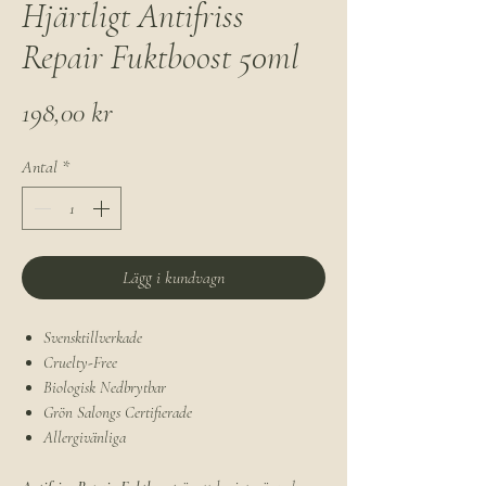
Hjärtligt Antifriss
Repair Fuktboost 50ml
Pris
198,00 kr
Antal
*
Lägg i kundvagn
Svensktillverkade
Cruelty-Free
Biologisk Nedbrytbar
Grön Salongs Certifierade
Allergivänliga