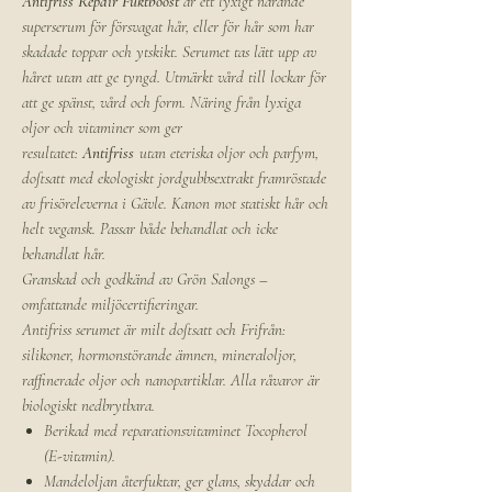
Antifriss Repair Fuktboost
är ett lyxigt närande
superserum för försvagat hår, eller för hår som har
skadade toppar och ytskikt. Serumet tas lätt upp av
håret utan att ge tyngd. Utmärkt vård till lockar för
att ge spänst, vård och form. Näring från lyxiga
oljor och vitaminer som ger
resultatet:
Antifriss
utan eteriska oljor och parfym,
doftsatt med ekologiskt jordgubbsextrakt framröstade
av frisöreleverna i Gävle. Kanon mot statiskt hår och
helt vegansk. Passar både behandlat och icke
behandlat hår.
Granskad och godkänd av Grön Salongs –
omfattande miljöcertifieringar.
Antifriss serumet är milt doftsatt och Frifrån:
silikoner, hormonstörande ämnen, mineraloljor,
raffinerade oljor och nanopartiklar. Alla råvaror är
biologiskt nedbrytbara.
Berikad med reparationsvitaminet Tocopherol
(E-vitamin).
Mandeloljan återfuktar, ger glans, skyddar och