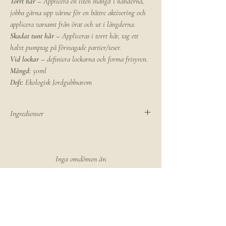
Torrt hår –
Applicera en liten mängd i händerna,
jobba gärna upp värme för en bättre aktivering och
applicera varsamt från örat och ut i längderna.
Skadat tunt hår –
Appliceras i torrt hår, tag ett
halvt pumptag på försvagade partier/teser.
Vid lockar –
definiera lockarna och forma frisyren.
Mängd:
50ml
Doft:
Ekologisk Jordgubbsarom
Ingredienser
C 15-19 Alkane, Coco caprylate Caprate,
Tocopherol, Prunus amygdalus sativ kernel oil,
Rosa rubiginosa seed oil, argania spinosa argan
Inga omdömen än
oil, helianthus annus seed oil, brassica napus seed
Berätta vad du tycker. Var den första som lämnar ett
oil, fragaria ananassa extrakt.
omdöme.
Lämna ett omdöme