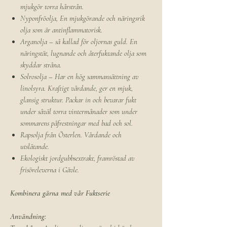
mjukgör torra hårstrån.
Nyponfröolja, En mjukgörande och näringsrik
olja som är antinflammatorisk.
Arganolja – så kallad för oljornas guld. En
näringstät, lugnande och återfuktande olja som
skyddar stråna.
Solrosolja – Har en hög sammansättning av
linolsyra. Kraftigt vårdande, ger en mjuk,
glansig struktur. Packar in och bevarar fukt
under såväl torra vintermånader som under
sommarens påfrestningar med bad och sol.
Rapsolja från Österlen. Vårdande och
utslätande.
Ekologiskt jordgubbsextrakt, framröstad av
frisöreleverna i Gävle.
Kombinera gärna med vår Fuktserie
Användning: