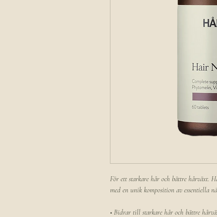
För ett starkare hår och bättre hårväxt. Ha
med en unik komposition av essentiella när
• Bidrar till starkare hår och bättre hårvä